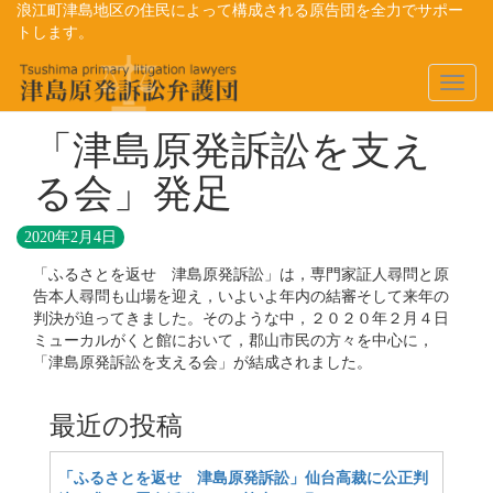
浪江町津島地区の住民によって構成される原告団を全力でサポー
トします。
Toggl
naviga
「津島原発訴訟を支え
る会」発足
2020年2月4日
「ふるさとを返せ 津島原発訴訟」は，専門家証人尋問と原
告本人尋問も山場を迎え，いよいよ年内の結審そして来年の
判決が迫ってきました。そのような中，２０２０年２月４日
ミューカルがくと館において，郡山市民の方々を中心に，
「津島原発訴訟を支える会」が結成されました。
最近の投稿
「ふるさとを返せ 津島原発訴訟」仙台高裁に公正判