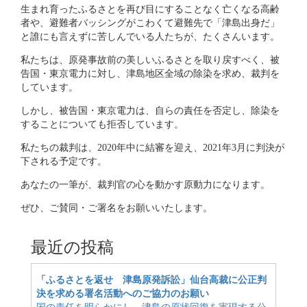
生まれ育ったふるさとを再び目にすることなく亡くなる高齢
者や、避難者バッシングがこわくて避難先で「津島出身だ」
と誰にも言えずに苦しんでいる人たちが、たくさんいます。
私たちは、原発事故前の美しいふるさとを取り戻すべく、被
告国・東京電力に対し、津島地区全域の除染を求め、裁判を
しています。
しかし、被告国・東京電力は、自らの責任を否定し、除染を
することについても拒否しています。
私たちの裁判は、2020年中に結審を迎え、2021年3月に判決が
下される予定です。
あなたの一筆が、裁判官の心を動かす原動力になります。
ぜひ、ご賛同・ご署名をお願いいたします。
最近の投稿
「ふるさとを返せ 津島原発訴訟」仙台高裁に公正判
決を求める署名活動へのご協力のお願い