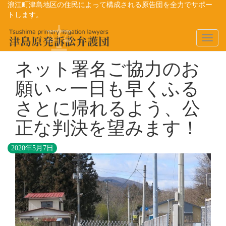
浪江町津島地区の住民によって構成される原告団を全力でサポー
トします。
Toggl
naviga
ネット署名ご協力のお
願い～一日も早くふる
さとに帰れるよう、公
正な判決を望みます！
2020年5月7日