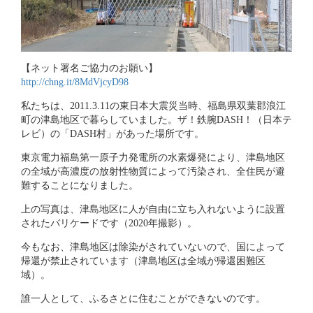
【ネット署名ご協力のお願い】
http://chng.it/8MdVjcyD98
私たちは、2011.3.11の東日本大震災当時、福島県双葉郡浪江
町の津島地区で暮らしていました。ザ！鉄腕DASH！（日本テ
レビ）の「DASH村」があった場所です。
東京電力福島第一原子力発電所の水素爆発により、津島地区
の全域が高濃度の放射性物質によって汚染され、全住民が避
難することになりました。
上の写真は、津島地区に人が自由に立ち入れないように設置
されたバリケードです（2020年撮影）。
今もなお、津島地区は除染がされていないので、国によって
帰還が禁止されています（津島地区は全域が帰還困難区
域）。
誰一人として、ふるさとに住むことができないのです。